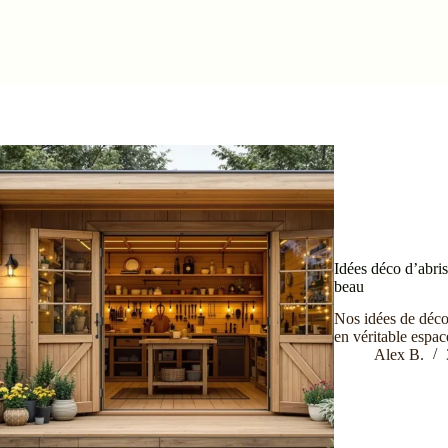
Idées déco d’abris
beau
Nos idées de décor
en véritable espac
Alex B.