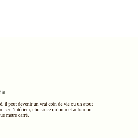
din
sé,
il
peut
devenir
un
vrai
coin
de
vie
ou
un
atout
imiser
l’intérieur,
choisir
ce
qu’on
met
autour
ou
que
mètre
carré.